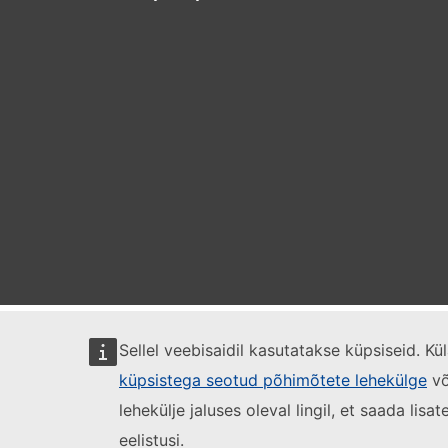
Sellel veebisaidil kasutatakse küpsiseid. K
küpsistega seotud põhimõtete lehekülge
võ
lehekülje jaluses oleval lingil, et saada lis
eelistusi.