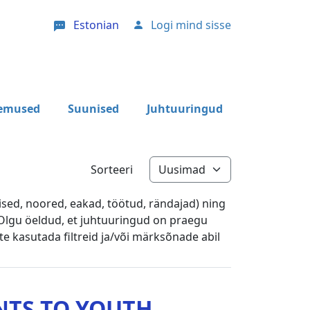
Estonian
Logi mind sisse
User account menu
lemused
Suunised
Juhtuuringud
Sorteeri
aised, noored, eakad, töötud, rändajad) ning
 Olgu öeldud, et juhtuuringud on praegu
te kasutada filtreid ja/või märksõnade abil
NTS TO YOUTH