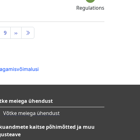
Regulations
9
››
jagamisvõimalusi
tke meiega ühendust
Võtke meiega ühendust
ikuandmete kaitse põhimõtted ja muu
gusteave