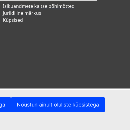
Isikuandmete kaitse põhimõtted
Juriidiline märkus
Küpsised
ega
Nõustun ainult oluliste küpsistega