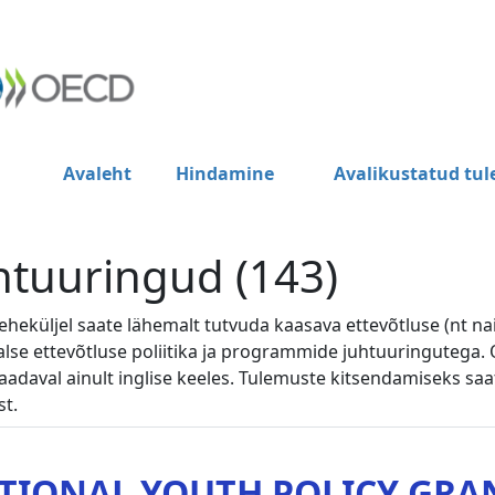
Avaleht
Hindamine
Avalikustatud tu
htuuringud (143)
 leheküljel saate lähemalt tutvuda kaasava ettevõtluse (nt n
alse ettevõtluse poliitika ja programmide juhtuuringutega.
aadaval ainult inglise keeles. Tulemuste kitsendamiseks saa
st.
TIONAL YOUTH POLICY GRA