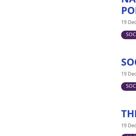
Switzerland
PO
United Kingdom
19 De
United States
SOC
SO
19 De
SOC
TH
19 De