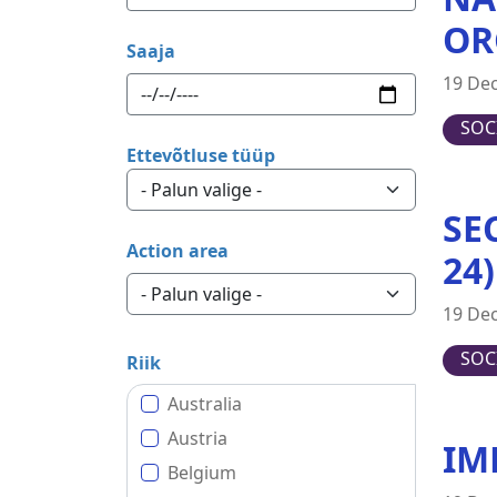
OR
Saaja
19 De
SOC
Ettevõtluse tüüp
SE
Action area
24
19 De
SOC
Riik
Australia
Austria
IM
Belgium