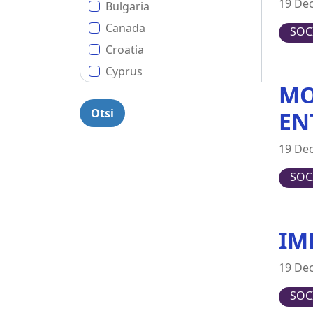
19 De
Bulgaria
Canada
SOC
Croatia
Cyprus
MO
Czech Republic
EN
Denmark
Estonia
19 De
EU (European Union)
SOC
Finland
France
Germany
IM
Greece
Hungary
19 De
Ireland
SOC
Italy