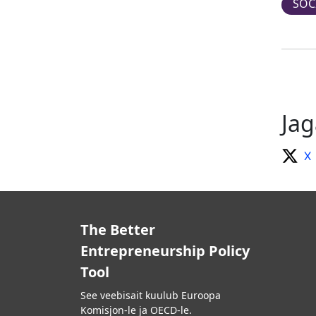
SOC
Jag
X
The Better
Entrepreneurship Policy
Tool
See veebisait kuulub Euroopa
Komisjon-le ja OECD-le.