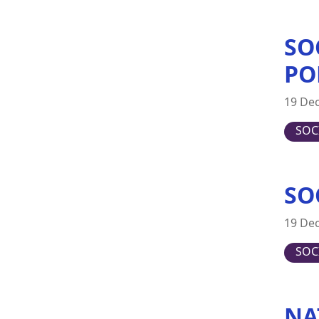
Japan
SO
Latvia
Lithuania
PO
Luxembourg
19 De
Malta
Netherlands
SOC
New Zealand
Poland
SO
Portugal
Romania
19 De
Slovakia
SOC
Slovenia
Spain
Sweden
NA