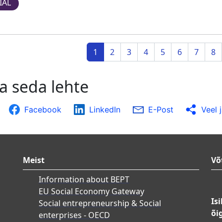
IAL
1
2
3
4
5
6
7
8
a seda lehte
Facebook
LinkedIn
E-Post
Veel 
Meist
Võ
Information about BEPT
EU Social Economy Gateway
Is
Social entrepreneurship & Social
õi
enterprises - OECD