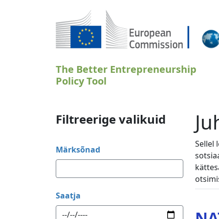
Liigu edasi põhisisu juurde
The Better Entrepreneurship
Policy Tool
Ju
Filtreerige valikuid
Sellel
Märksõnad
sotsia
kättes
otsimi
Saatja
NA