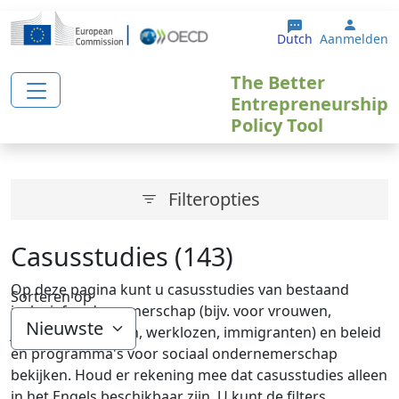
Overslaan en naar de inhoud gaan
User 
Dutch
Aanmelden
The Better
Entrepreneurship
Policy Tool
Filteropties
Casusstudies (143)
Op deze pagina kunt u casusstudies van bestaand
Sorteren op
inclusief ondernemerschap (bijv. voor vrouwen,
jongeren, senioren, werklozen, immigranten) en beleid
en programma's voor sociaal ondernemerschap
bekijken. Houd er rekening mee dat casusstudies alleen
in het Engels beschikbaar zijn. U kunt de filters