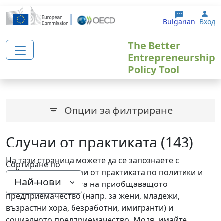
Премини към основното съдържание
Use
Bulgarian
Вход
The Better
Entrepreneurship
Policy Tool
Опции за филтриране
Случаи от практиката (143)
На тази страница можете да се запознаете с
Сортиране по
действителни случаи от практиката по политики и
програми в областта на приобщаващото
предприемачество (напр. за жени, младежи,
възрастни хора, безработни, имигранти) и
социалното предприемачество. Моля, имайте