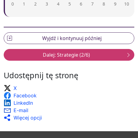
0
1
2
3
4
5
6
7
8
9
10
Wysoka ocena obejmuje:
Monitorowanie i przeprowadzanie oceny
śródterminowej w celu zagwarantowania, że
działania promocyjne są odpowiednio skuteczne,
aby umożliwić zrealizowanie celów.
Modyfikowanie działań promocyjnych w oparciu o
wyniki monitorowania i oceny śródterminowej.
Dokonywanie oceny ex post wpływu działań
Udostępnij tę stronę
promujących przedsiębiorczość kierowanych do
seniorów oraz udostępnianie wyników na szeroką
X
skalę.
Facebook
Uwzględnienie różnych profili seniorów podczas
oceny, np. poprzez gromadzenie danych na temat
LinkedIn
takich cech, jak: wiek, płeć, historia zawodowa i
E-mail
doświadczenie w prowadzeniu firmy.
Więcej opcji
Udostępnianie na szeroką skalę wyników
monitorowania i oceny oraz wykorzystywanie ich
do ulepszania kampanii mających budować