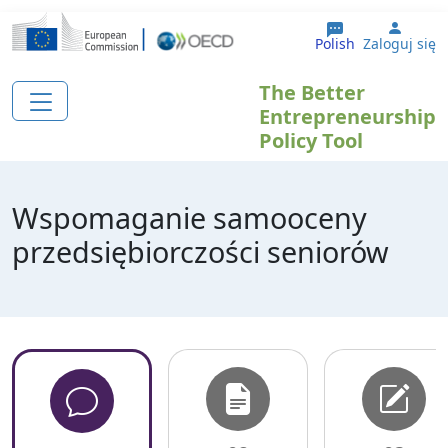
Przejdź do treści
User 
Polish
Zaloguj się
The Better
Entrepreneurship
Policy Tool
Wspomaganie samooceny
przedsiębiorczości seniorów