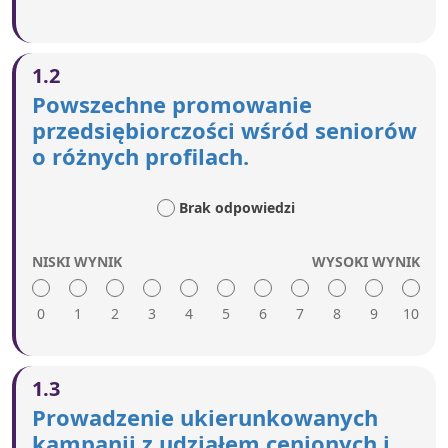
1.2
Powszechne promowanie
przedsiębiorczości wśród seniorów
o różnych profilach.
Brak odpowiedzi
NISKI WYNIK
WYSOKI WYNIK
0
1
2
3
4
5
6
7
8
9
10
Wysoka ocena obejmuje:
1.3
Wykorzystywanie kampanii, historii sukcesów,
Prowadzenie ukierunkowanych
osób pomyślnie prowadzących działalność oraz
kampanii z udziałem cenionych i
nagród związanych z przedsiębiorczością do