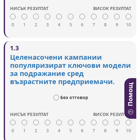
НИСЪК РЕЗУЛТАТ
ВИСОК РЕЗУЛТАТ
0
1
2
3
4
5
6
7
8
9
10
Висока оценка включва:
1.3
Използват се кампании, истории за успех,
Целенасочени кампании
модели за подражание и награди за
популяризират ключови модели
предприемачество, за да се вдъхновяват
за подражание сред
възрастните хора и да се представят
възрастни предприемачи с разнообразен
възрастните предприемачи.
произход.
Помощ
Съобщенията са съобразени с различни
Без отговор
профили на по-възрастни мъже и жени
(например преминаване от заетост към
пенсиониране, връщане към активна дейност
НИСЪК РЕЗУЛТАТ
ВИСОК РЕЗУЛТАТ
от пенсиониране или безработица).
Използват се подходящи съобщения, за да се
0
1
информират възрастните хора за ролята на
2
3
4
5
6
7
8
9
10
риска в предприемачеството.