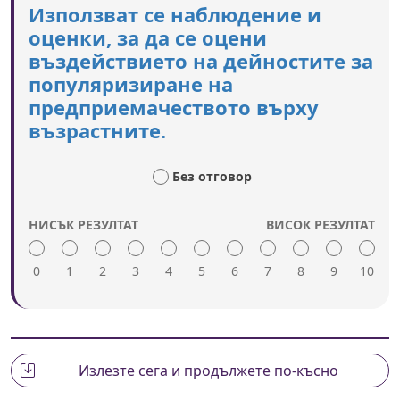
Използват се наблюдение и
в програмите за учене на възрастни и се
оценки, за да се оцени
представя положително като възможност.
въздействието на дейностите за
Обучението по предприемачество обхваща
широк спектър от предприемачески дейности
популяризиране на
и модели, напр. предприемачество на непълно
предприемачеството върху
работно време, социално предприемачество.
възрастните.
Доставчиците на обучение за възрастни
преминават обучение за преподаване на
учебни програми за предприемачество.
Без отговор
НИСЪК РЕЗУЛТАТ
ВИСОК РЕЗУЛТАТ
0
1
2
3
4
5
6
7
8
9
10
Висока оценка включва:
Извършва се наблюдение и се правят
междинни оценки, за да се гарантира, че
дейностите по популяризиране се развиват и