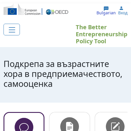
Премини към основното съдържание
Use
Bulgarian
Вход
The Better
Entrepreneurship
Policy Tool
Подкрепа за възрастните
хора в предприемачеството,
самооценка