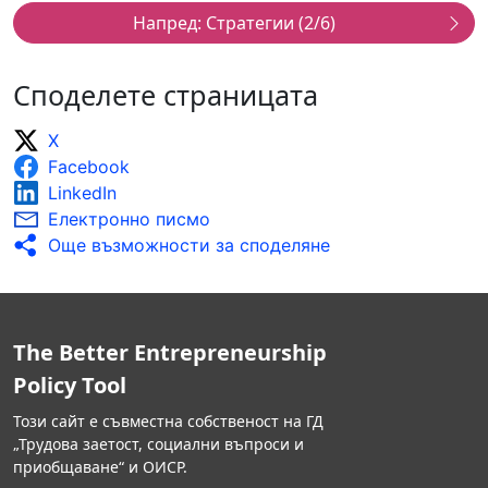
вероятно ще постигнат планираните резултати
и цели.
Дейностите по популяризиране се коригират,
за да се вземат предвид резултатите от
Споделете страницата
наблюдението и междинните оценки.
Извършват се последващи оценки за
X
измерване на въздействието на дейностите за
Facebook
популяризиране на предприемачеството,
насочени към възрастните, и резултатите се
LinkedIn
отчитат публично.
Електронно писмо
Още възможности за споделяне
The Better Entrepreneurship
Policy Tool
Този сайт е съвместна собственост на ГД
„Трудова заетост, социални въпроси и
приобщаване“ и ОИСР.