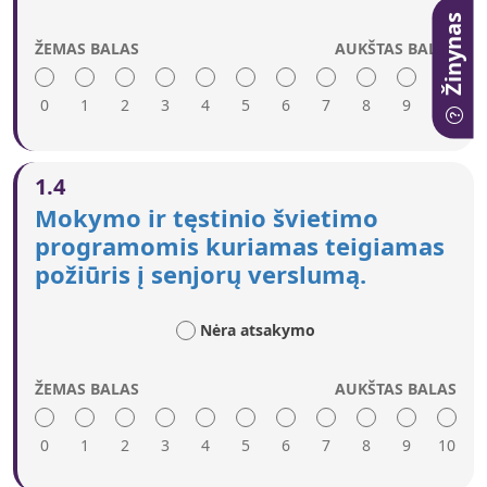
praradus darbą).
Žinynas
Tinkamais pranešimais senjorai informuojami
ŽEMAS BALAS
AUKŠTAS BALAS
apie verslumo riziką.
Senjorams pasiekti naudojami tinkami kanalai,
0
1
įskaitant tradicinę (televiziją, spaudą) ir
2
3
4
5
6
7
8
9
10
internetinę žiniasklaidą.
Aukštas įvertinimas reiškia:
1.4
Tikslinėmis kampanijomis karjeros patarėjai,
Mokymo ir tęstinio švietimo
užimtumo tarnybos ir sąjungos informuojami
programomis kuriamas teigiamas
apie senjorų verslumo potencialą.
požiūris į senjorų verslumą.
Sukuriamas teigiamas senjorų verslumo įvaizdis.
Galimų vyresnio amžiaus verslininkų svarbiems
sektiniems pavyzdžiams pasiekti naudojami
Nėra atsakymo
tinkami žiniasklaidos ir internetiniai kanalai.
ŽEMAS BALAS
AUKŠTAS BALAS
0
1
2
3
4
5
6
7
8
9
10