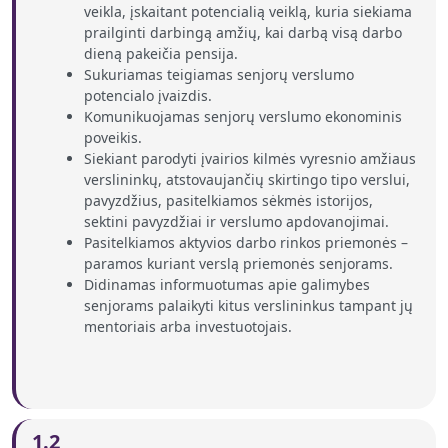
veikla, įskaitant potencialią veiklą, kuria siekiama
prailginti darbingą amžių, kai darbą visą darbo
dieną pakeičia pensija.
Sukuriamas teigiamas senjorų verslumo
potencialo įvaizdis.
Komunikuojamas senjorų verslumo ekonominis
poveikis.
Siekiant parodyti įvairios kilmės vyresnio amžiaus
verslininkų, atstovaujančių skirtingo tipo verslui,
pavyzdžius, pasitelkiamos sėkmės istorijos,
sektini pavyzdžiai ir verslumo apdovanojimai.
Pasitelkiamos aktyvios darbo rinkos priemonės –
paramos kuriant verslą priemonės senjorams.
Didinamas informuotumas apie galimybes
senjorams palaikyti kitus verslininkus tampant jų
mentoriais arba investuotojais.
1.2