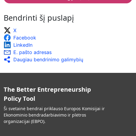
rezultatus.
Ex post vertinimai naudojami verslumo skatinimo
Bendrinti šį puslapį
veiksmų, skirtų senjorams, poveikiui įvertinti, o jų
rezultatai pristatomi plačiai.
X
Atliekant vertinimus atsižvelgiama į įvairių
Facebook
profilių senjorus, pvz., renkant duomenis apie
būdingąsias savybes, tokias kaip amžius, lytis,
LinkedIn
profesinė ir ankstesnė verslumo patirtis.
E. pašto adresas
Stebėsenos ir vertinimo rezultatai pristatomi
Daugiau bendrinimo galimybių
plačiai ir naudojami įgyvendinant informuotumo
gerinimo kampanijas.
The Better Entrepreneurship
Policy Tool
Ši svetainė bendrai priklauso Europos Komisijai ir
Ekonominio bendradarbiavimo ir plėtros
organizacijai (EBPO).