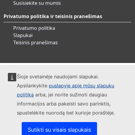
Susisiekite su mumis
Privatumo politika ir teisinis pranešimas
Privatumo politika
Slapukai
Teisinis pranešimas
Šioje svetainėje naudojami slapukai.
Apsilankykite
puslapyje apie mūsų slapukų
politiką
arba, jei norite sužinoti daugiau
informacijos arba pakeisti savo parinktis,
spustelėkite nuorodą bet kurioje poraštėje.
Sutikti su visais slapukais