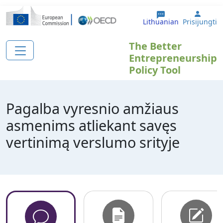
Pereiti į pagrindinį turinį
User 
Lithuanian
Prisijungti
The Better
Entrepreneurship
Policy Tool
Pagalba vyresnio amžiaus
asmenims atliekant savęs
vertinimą verslumo srityje