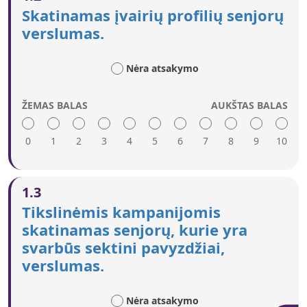
Skatinamas įvairių profilių senjorų
verslumas.
Nėra atsakymo
ŽEMAS BALAS
AUKŠTAS BALAS
0
1
2
3
4
5
6
7
8
9
10
Aukštas įvertinimas reiškia:
1.3
Siekiant įkvėpti senjorus ir parodyti įvairios kilmės
Tikslinėmis kampanijomis
vyresnio amžiaus verslininkų, atstovaujančių
skatinamas senjorų, kurie yra
skirtingo tipo verslui, pavyzdžius, pasitelkiamos
svarbūs sektini pavyzdžiai,
kampanijos, sėkmės istorijos, sektini pavyzdžiai ir
verslumo apdovanojimai.
verslumas.
Pranešimai pritaikomi skirtingiems vyresnio
amžiaus vyrų ir moterų profiliams (pvz., išeinant į
Nėra atsakymo
pensiją, imantis aktyvios veiklos išėjus į pensiją ar