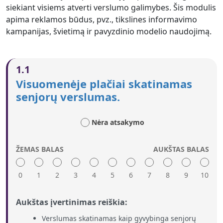
siekiant visiems atverti verslumo galimybes. Šis modulis
apima reklamos būdus, pvz., tikslines informavimo
kampanijas, švietimą ir pavyzdinio modelio naudojimą.
1.1
Visuomenėje plačiai skatinamas
senjorų verslumas.
Nėra atsakymo
ŽEMAS BALAS
AUKŠTAS BALAS
0
1
2
3
4
5
6
7
8
9
10
Aukštas įvertinimas reiškia:
Verslumas skatinamas kaip gyvybinga senjorų