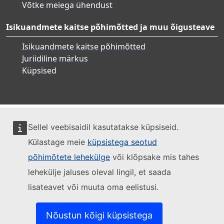
Võtke meiega ühendust
Isikuandmete kaitse põhimõtted ja muu õigusteave
Isikuandmete kaitse põhimõtted
Juriidiline märkus
Küpsised
Sellel veebisaidil kasutatakse küpsiseid.
Külastage meie
küpsistega seotud
põhimõtete lehekülge
või klõpsake mis tahes
lehekülje jaluses oleval lingil, et saada
lisateavet või muuta oma eelistusi.
Nõustun kõigi küpsistega