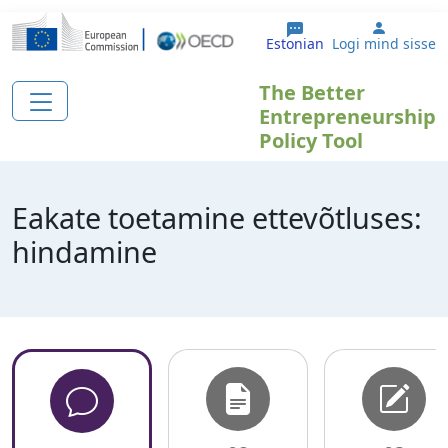
Liigu edasi põhisisu juurde
User ac
Estonian
Logi mind sisse
The Better
Entrepreneurship
Policy Tool
Eakate toetamine ettevõtluses:
hindamine