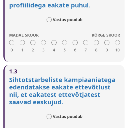
profiilidega eakate puhul.
Vastus puudub
MADAL SKOOR
KÕRGE SKOOR
0
1
2
3
4
5
6
7
8
9
10
Kõrge hinne viitab järgmisele.
1.3
Selleks, et inspireerida vanemaealisi ja
Sihtotstarbeliste kampiaaniatega
tutvustada erineva taustaga eakaid ettevõtjaid,
edendatakse eakate ettevõtlust
kasutatakse kampaaniaid, edulugusid, eeskujusid
nii, et eakatest ettevõtjatest
ja ettevõtlusauhindu.
Sõnumid on kohandatud eakate meeste ja naiste
saavad eeskujud.
erinevatele profiilidele (nt üleminekuks töölt
pensionile, pensionäri või töötustaatusest
Vastus puudub
aktiivseks muutumiseks).
Eakate teavitamiseks riskide rollist ettevõtluses