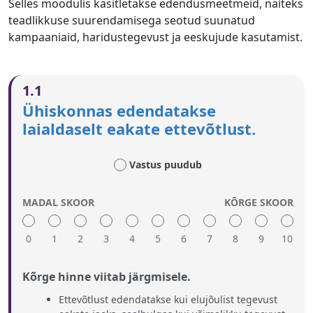
Selles moodulis käsitletakse edendusmeetmeid, näiteks
teadlikkuse suurendamisega seotud suunatud
kampaaniaid, haridustegevust ja eeskujude kasutamist.
1.1
Ühiskonnas edendatakse
laialdaselt eakate ettevõtlust.
Vastus puudub
MADAL SKOOR
KÕRGE SKOOR
0
1
2
3
4
5
6
7
8
9
10
Kõrge hinne viitab järgmisele.
Ettevõtlust edendatakse kui elujõulist tegevust