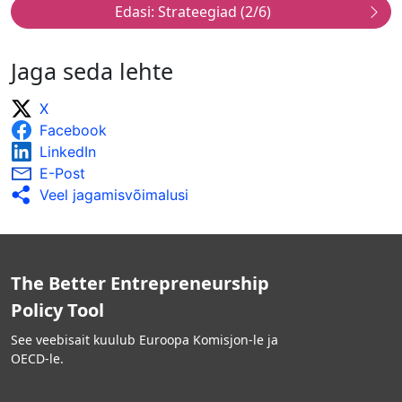
järelevalve ja vahehindamise tulemustele.
Eakatele suunatud ettevõtluse edendamise
meetmete mõju mõõtmiseks tehakse
Jaga seda lehte
järelhindamisi ja tulemustest antakse laialdaselt
teada.
X
Hindamisel võetakse arvesse erinevaid eakate
Facebook
profiile, näiteks kogutakse andmeid selliste
näitajate kohta nagu vanus, sugu, kutsealane
LinkedIn
taust, varasem ettevõtluskogemus.
E-Post
Järelevalve- ja hindamistulemustest antakse
Veel jagamisvõimalusi
laialdaselt teada ja neid kasutatakse teadlikkuse
tõstmiseks.
The Better Entrepreneurship
Policy Tool
See veebisait kuulub Euroopa Komisjon-le ja
OECD-le.