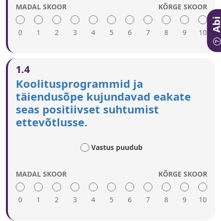
kasutatakse asjakohaseid sõnumeid.
MADAL SKOOR
KÕRGE SKOOR
Eakateni jõudmiseks kasutatakse asjakohaseid
Ab
kanaleid, sealhulgas traditsioonilist (televisioon,
0
1
ajakirjandus) ja internetimeediat.
2
3
4
5
6
7
8
9
10
Kõrge hinne viitab järgmisele.
1.4
Sihtotstarbeliste kampaaniatega teavitatakse
Koolitusprogrammid ja
karjäärinõustajaid, riiklikke tööhõivetalitusi ja
täiendusõpe kujundavad eakate
ametiühinguid eakate ettevõtluspotentsiaalist.
seas positiivset suhtumist
Luuakse positiivne kuvand eakate ettevõtlusest.
Kasutatakse asjakohaseid meedia- ja
ettevõtlusse.
veebikanaleid, et jõuda potentsiaalsete eakate
ettevõtjate peamiste eeskujudeni.
Vastus puudub
MADAL SKOOR
KÕRGE SKOOR
0
1
2
3
4
5
6
7
8
9
10