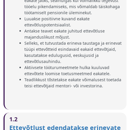
eakate jaoks, sealhulgas kui võimalikku tegevust
tööelu pikendamiseks, mis võimaldab täiskohaga
töötamiselt pensionile üleminekut.
Luuakse positiivne kuvand eakate
ettevõtluspotentsiaalist.
Antakse teavet eakate juhitud ettevõtluse
majanduslikust mõjust.
Selleks, et tutvustada erineva taustaga ja erinevat
tüüpi ettevõtteid esindavaid eakaid ettevõtjaid,
kasutatakse edulugusid, eeskujusid ja
ettevõtlusauhindu.
Aktiivsete tööturumeetmete hulka kuuluvad
ettevõtete loomise toetusmeetmed eakatele.
Teadlikkust tõstetakse eakate võimalusest toetada
teisi ettevõtjaid mentori- või investorina.
1.2
Ettevõtlust edendatakse erinevate