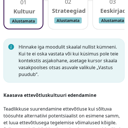
02
03
01
Alustamata
Alustamata
Alustamata
Hinnake iga moodulit skaalal nullist kümneni.
Kui te ei oska vastata või kui küsimus pole teie
kontekstis asjakohane, asetage kursor skaala
vasakpoolses otsas asuvale valikule „Vastus
puudub“.
Kaasava ettevõtluskultuuri edendamine
Teadlikkuse suurendamine ettevõtluse kui sõltuva
töösuhte alternatiivi potentsiaalist on esimene samm,
et luua ettevõtlusega tegelemise võimalused kõigile.