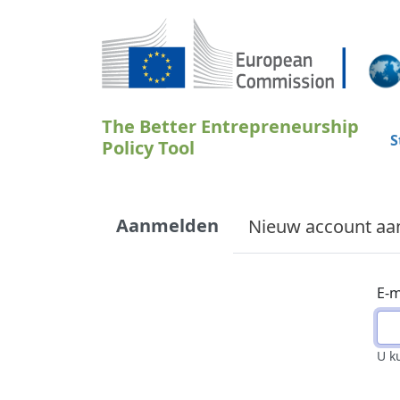
Overslaan en naar de inhoud gaan
The Better Entrepreneurship
S
Policy Tool
Primary tabs
Aanmelden
Nieuw account a
E-m
U k