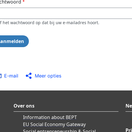
chtwoord
f het wachtwoord op dat bij uw e-mailadres hoort.
E-mail
Meer opties
Over ons
Ne
Information about BEPT
EU Social Economy Gateway
Pr
Social entrepreneurship & Social