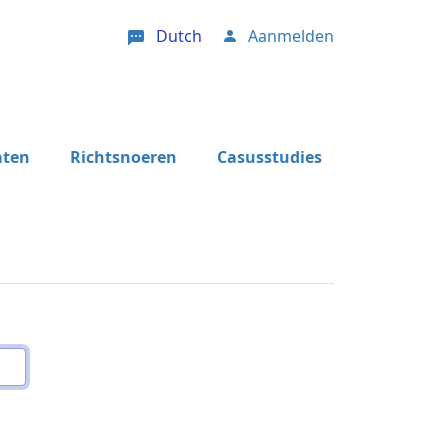
Dutch
Aanmelden
User account menu
aten
Richtsnoeren
Casusstudies