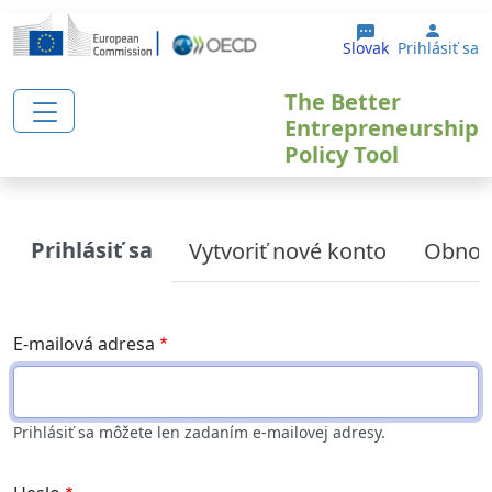
Skočiť na hlavný obsah
User 
Slovak
Prihlásiť sa
The Better
Entrepreneurship
Policy Tool
Primary tabs
Prihlásiť sa
Vytvoriť nové konto
Obnove
E-mailová adresa
Prihlásiť sa môžete len zadaním e-mailovej adresy.