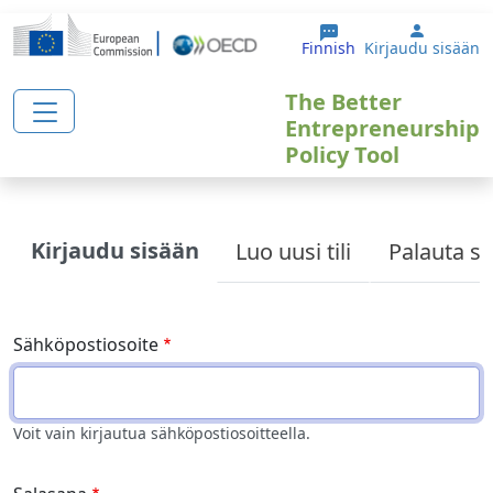
Hyppää pääsisältöön
User ac
Finnish
Kirjaudu sisään
The Better
Entrepreneurship
Policy Tool
Primary tabs
Kirjaudu sisään
Luo uusi tili
Palauta sa
Sähköpostiosoite
Voit vain kirjautua sähköpostiosoitteella.