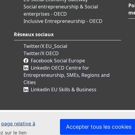
Po
Social entrepreneurship & Social
me
enterprises - OECD
Inclusive Entrepreneurship - OECD
Réseaux sociaux
Twitter/X EU_Social
Twitter/X OECD
Facebook Social Europe
Linkedin OECD Centre for
Entrepreneurship, SMEs, Regions and
Cities
Linkedin EU Skills & Business
e
page relative à
Accepter tous les cookies
z sur le lien