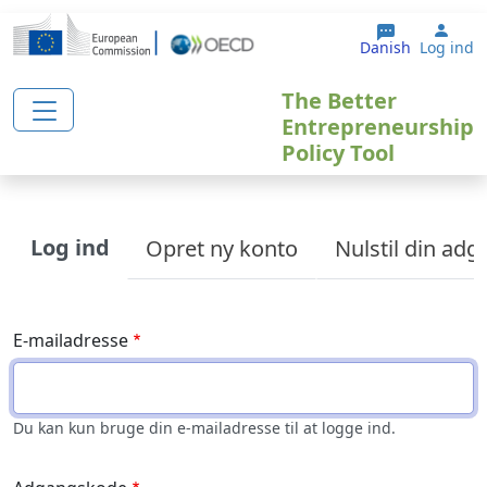
Gå til hovedindhold
User
Danish
Log ind
The Better
Entrepreneurship
Policy Tool
Primary tabs
Log ind
Opret ny konto
Nulstil din ad
E-mailadresse
Du kan kun bruge din e-mailadresse til at logge ind.