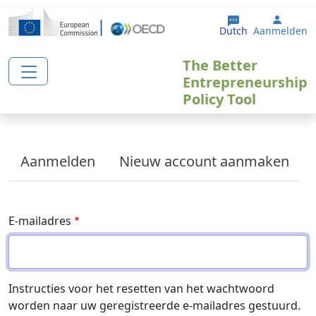
Overslaan en naar de inhoud gaan
User 
Dutch
Aanmelden
The Better
Entrepreneurship
Policy Tool
Primary tabs
Aanmelden
Nieuw account aanmaken
E-mailadres
Instructies voor het resetten van het wachtwoord
worden naar uw geregistreerde e-mailadres gestuurd.