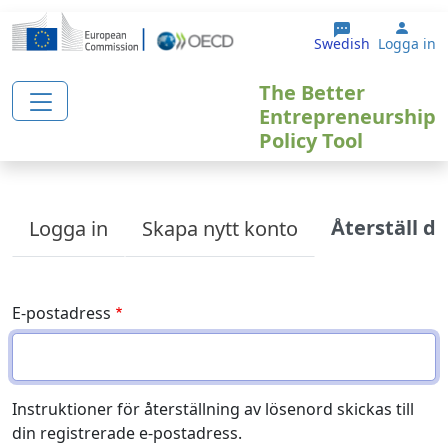
Hoppa till huvudinnehåll
User
Swedish
Logga in
The Better
Entrepreneurship
Policy Tool
Primary tabs
Återställ di
Logga in
Skapa nytt konto
E-postadress
Instruktioner för återställning av lösenord skickas till
din registrerade e-postadress.