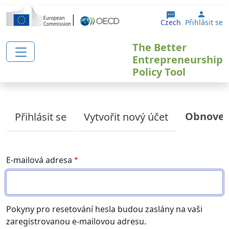
Přejít k hlavnímu obsahu
User 
Czech
Přihlásit se
The Better
Entrepreneurship
Policy Tool
Primary tabs
Obnoven
Přihlásit se
Vytvořit nový účet
E-mailová adresa
Pokyny pro resetování hesla budou zaslány na vaši
zaregistrovanou e-mailovou adresu.