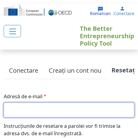
Sari la conținutul principal
User 
Romanian
Conectare
The Better
Entrepreneurship
Policy Tool
Primary tabs
Resetați
Conectare
Creați un cont nou
Adresă de e-mail
Instrucțiunile de resetare a parolei vor fi trimise la
adresa dvs. de e-mail înregistrată.