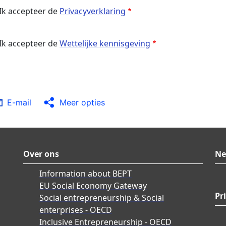
Ik accepteer de
Privacyverklaring
Ik accepteer de
Wettelijke kennisgeving
E-mail
Meer opties
Over ons
Ne
Information about BEPT
EU Social Economy Gateway
Pr
Social entrepreneurship & Social
enterprises - OECD
Inclusive Entrepreneurship - OECD