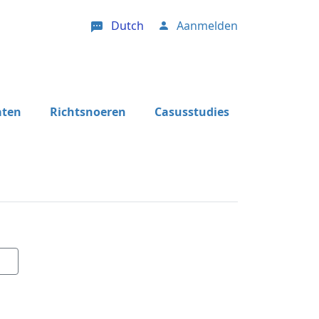
Dutch
Aanmelden
User account menu
aten
Richtsnoeren
Casusstudies