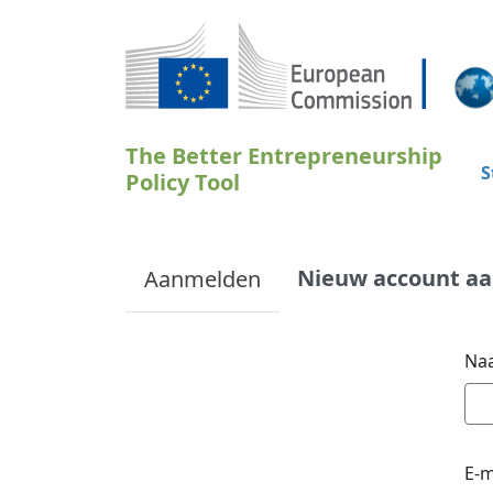
Overslaan en naar de inhoud gaan
The Better Entrepreneurship
S
Policy Tool
Primary tabs
Nieuw account a
Aanmelden
Naa
E-m