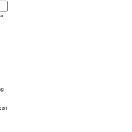
or
ng
ezen