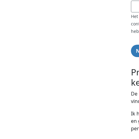
Het
con
heb
Pr
k
De 
vin
Ik 
en 
per