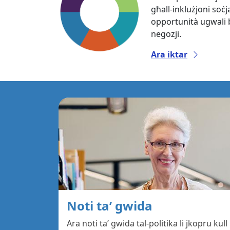
għall-inklużjoni soċja
opportunità ugwali b
negozji.
Ara iktar
Noti ta’ gwida
Ara noti ta’ gwida tal-politika li jkopru kull