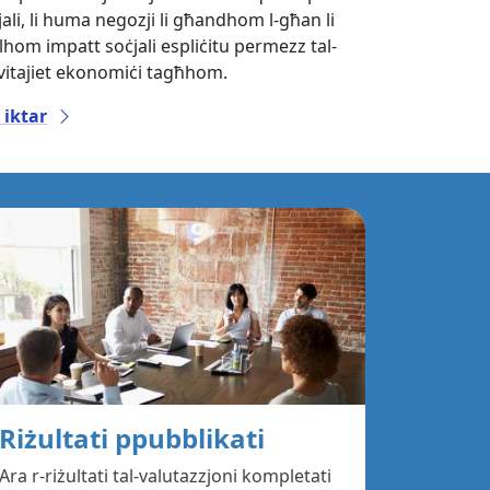
jali, li huma negozji li għandhom l-għan li
llhom impatt soċjali espliċitu permezz tal-
ivitajiet ekonomiċi tagħhom.
 iktar
Riżultati ppubblikati
Ara r-riżultati tal-valutazzjoni kompletati