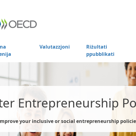
na
Valutazzjoni
Riżultati
enija
ppubblikati
ter Entrepreneurship Pol
Improve your inclusive or social entrepreneurship policie