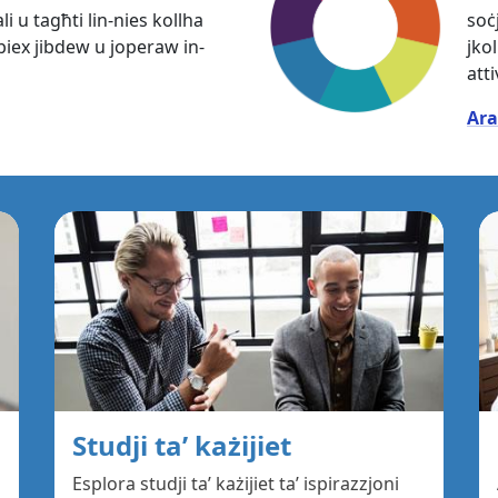
li u tagħti lin-nies kollha
soċ
iex jibdew u joperaw in-
jko
att
Ara
Studji ta’ każijiet
Esplora studji ta’ każijiet ta’ ispirazzjoni