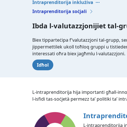
Intraprenditorija inklużiva
Intraprenditorija soċjali
Ibda l-valutazzjonijiet tal-g
Biex tipparteċipa f’valutazzjoni tal-grupp, s
jippermettilek ukoll toħloq gruppi u tistieden l
interessati oħra biex jagħmlu l-valutazzjoni.
Idħol
L-intraprenditorija hija importanti għall-innov
l-isfidi tas-soċjetà permezz ta’ politiki ta’ int
Intraprendito
L-intraprenditorija i