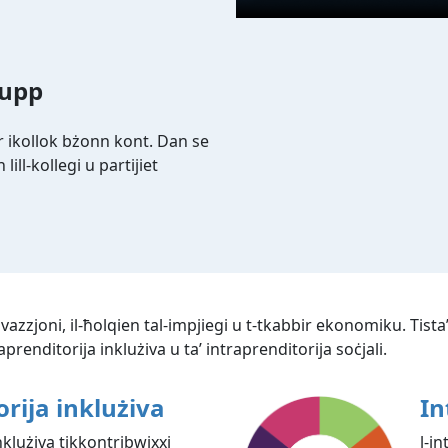
rupp
er ikollok bżonn kont. Dan se
ill-kollegi u partijiet
azzjoni, il-ħolqien tal-impjiegi u t-tkabbir ekonomiku. Tista’ 
raprenditorija inklużiva u ta’ intraprenditorija soċjali.
rija inklużiva
In
nklużiva tikkontribwixxi
l-in