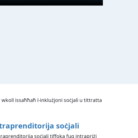
wkoll issaħħaħ l-inklużjoni soċjali u tittratta
traprenditorija soċjali
traprenditorija soċjali tiffoka fuq intrapriżi