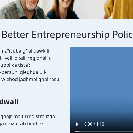
Better Entrepreneurship Polic
Video file
 maħsuba għal dawk li
-livell lokali, reġjonali u
pubblika tista’:
l-persuni qiegħda u l-
li wieħed jagħmel għal rasu
idwali
għajr ma tirreġistra iżda
a r-riżultati tiegħek.