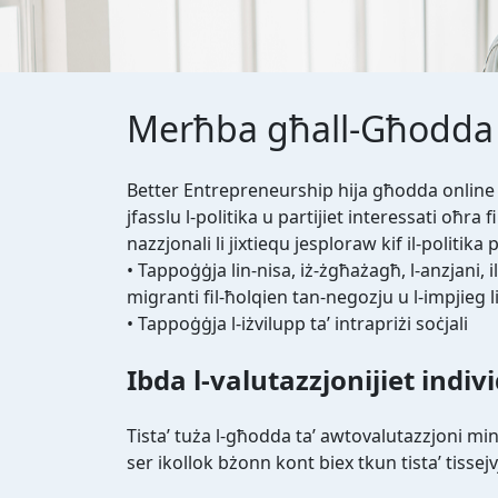
Merħba għall-Għodda 
Better Entrepreneurship hija għodda online
jfasslu l-politika u partijiet interessati oħra fil
nazzjonali li jixtiequ jesploraw kif il-politika 
• Tappoġġja lin-nisa, iż-żgħażagħ, l-anzjani, i
migranti fil-ħolqien tan-negozju u l-impjieg 
• Tappoġġja l-iżvilupp ta’ intrapriżi soċjali
Ibda l-valutazzjonijiet indiv
Tista’ tuża l-għodda ta’ awtovalutazzjoni min
ser ikollok bżonn kont biex tkun tista’ tissejvj