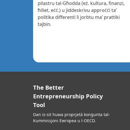
pilastru tal-Għodda (eż. kultura, finanzi,
ħiliet, eċċ.) u jiddeskrivu approċċi ta’
politika differenti li jorbtu ma’ prattiki
tajbin.
The Better
Entrepreneurship Policy
Tool
Dan is-sit huwa proprjetà konġunta tal-
Kummissjoni Ewropea u l-OECD.