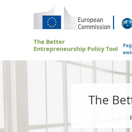
Skip to main content
The Better
Paġ
Entrepreneurship Policy Tool
ewl
The Bet