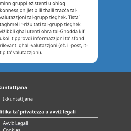
minn gruppi eżistenti u oħloq
konnessjonijiet billi tħalli traċċa tal-
valutazzjoni tal-grupp tiegħek. Tista’
tagħmel ir-riżultati tal-grupp tiegħek
viżibbli għal utenti oħra tal-Għodda kif
ukoll tipprovdi informazzjoni ta’ sfond
rilevanti għall-valutazzjoni (eż. il-post, it-
tip ta’ valutazzjoni).
kuntattjana
Ikkuntattjana
litika ta’ privatezza u avviż legali
Avviż Legali
Cookies