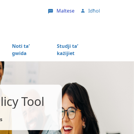
Maltese
Idħol
User account menu
Noti ta’
Studji ta’
gwida
każijiet
icy Tool
s