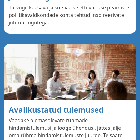
Tutvuge kaasava ja sotsiaalse ettevõtluse peamiste
poliitikavaldkondade kohta tehtud inspireerivate
juhtuuringutega.
Avalikustatud tulemused
Vaadake olemasolevate rühmade
hindamistulemusi ja looge ühendusi, jättes jälje
oma rühma hindamistulemuste juurde. Te saate