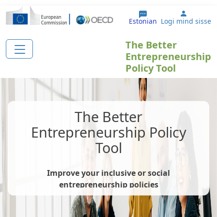
Liigu edasi põhisisu juurde
User ac
Estonian
Logi mind sisse
The Better
Entrepreneurship
Policy Tool
The Better
Entrepreneurship Policy
Tool
Improve your inclusive or social
entrepreneurship policies