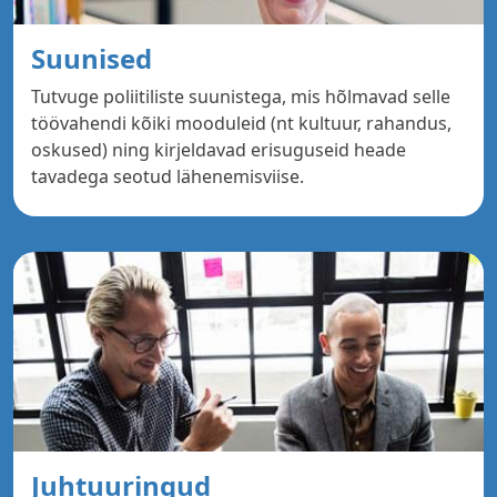
Suunised
Tutvuge poliitiliste suunistega, mis hõlmavad selle
töövahendi kõiki mooduleid (nt kultuur, rahandus,
oskused) ning kirjeldavad erisuguseid heade
tavadega seotud lähenemisviise.
Juhtuuringud