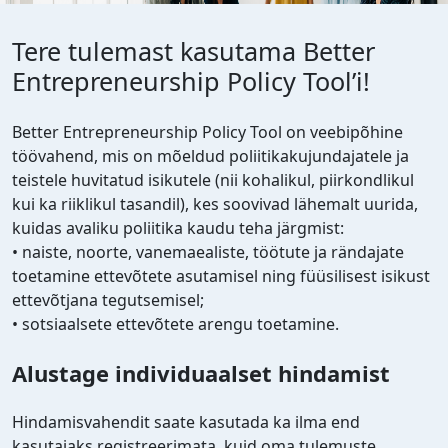
Tere tulemast kasutama Better
Entrepreneurship Policy Tool’i!
Better Entrepreneurship Policy Tool on veebipõhine
töövahend, mis on mõeldud poliitikakujundajatele ja
teistele huvitatud isikutele (nii kohalikul, piirkondlikul
kui ka riiklikul tasandil), kes soovivad lähemalt uurida,
kuidas avaliku poliitika kaudu teha järgmist:
• naiste, noorte, vanemaealiste, töötute ja rändajate
toetamine ettevõtete asutamisel ning füüsilisest isikust
ettevõtjana tegutsemisel;
• sotsiaalsete ettevõtete arengu toetamine.
Alustage individuaalset hindamist
Hindamisvahendit saate kasutada ka ilma end
kasutajaks registreerimata, kuid oma tulemuste