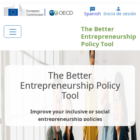
Pasar al contenido principal
User ac
Spanish
Inicio de sesión
The Better
Entrepreneurship
Policy Tool
The Better
Entrepreneurship Policy
Tool
Improve your inclusive or social
entrepreneurship policies