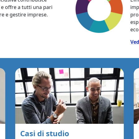
 e offre a tutti una pari
imp
re e gestire imprese.
pro
espl
eco
Ved
Casi di studio