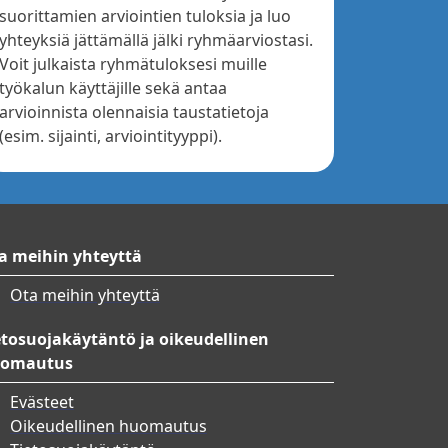
suorittamien arviointien tuloksia ja luo
yhteyksiä jättämällä jälki ryhmäarviostasi.
Voit julkaista ryhmätuloksesi muille
työkalun käyttäjille sekä antaa
arvioinnista olennaisia taustatietoja
(esim. sijainti, arviointityyppi).
a meihin yhteyttä
Ota meihin yhteyttä
etosuojakäytäntö ja oikeudellinen
omautus
Evästeet
Oikeudellinen huomautus