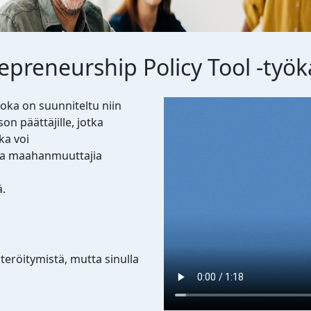
epreneurship Policy Tool -työ
Video file
oka on suunniteltu niin
son päättäjille, jotka
ka voi
ä ja maahanmuuttajia
ä.
steröitymistä, mutta sinulla