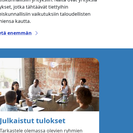
ykset, jotka tähtäävät tiettyihin
eiskunnallisiin vaikutuksiin taloudellisten
miensa kautta.
ytä enemmän
Julkaistut tulokset
Tarkastele olemassa olevien ryhmien