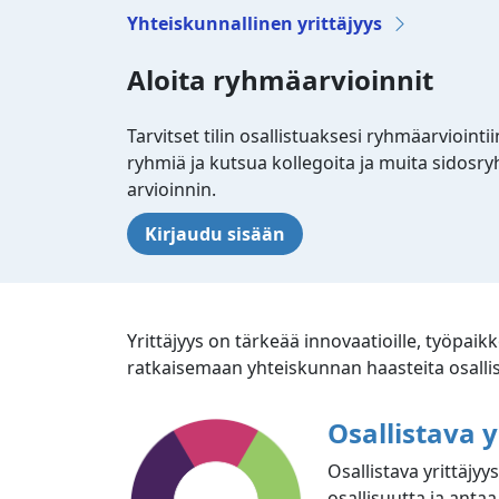
Yhteiskunnallinen yrittäjyys
Aloita ryhmäarvioinnit
Tarvitset tilin osallistuaksesi ryhmäarviointi
ryhmiä ja kutsua kollegoita ja muita sidos
arvioinnin.
Kirjaudu sisään
Yrittäjyys on tärkeää innovaatioille, työpaik
ratkaisemaan yhteiskunnan haasteita osallist
Osallistava y
Osallistava yrittäjyy
osallisuutta ja antaa