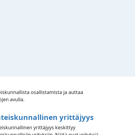
iskunnallista osallistamista ja auttaa
jen avulla.
teiskunnallinen yrittäjyys
eiskunnallinen yrittäjyys keskittyy
iskunnallisiin yrityksiin. Näitä ovat yrityksiä