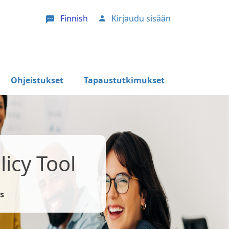
Finnish
Kirjaudu sisään
User account menu
Ohjeistukset
Tapaustutkimukset
icy Tool
s