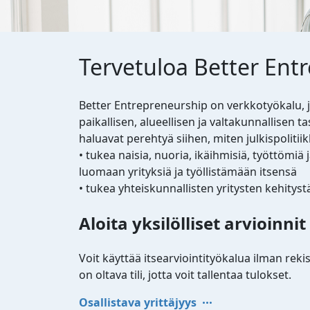
Tervetuloa Better Entr
Better Entrepreneurship on verkkotyökalu, j
paikallisen, alueellisen ja valtakunnallisen ta
haluavat perehtyä siihen, miten julkispolitiik
• tukea naisia, nuoria, ikäihmisiä, työttömi
luomaan yrityksiä ja työllistämään itsensä
• tukea yhteiskunnallisten yritysten kehityst
Aloita yksilölliset arvioinnit
Voit käyttää itsearviointityökalua ilman reki
on oltava tili, jotta voit tallentaa tulokset.
Osallistava yrittäjyys