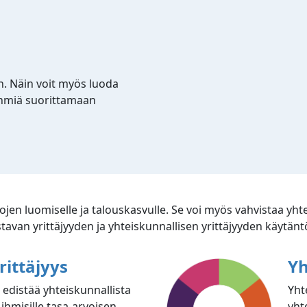
in. Näin voit myös luoda
ryhmiä suorittamaan
kojen luomiselle ja talouskasvulle. Se voi myös vahvistaa yhte
avan yrittäjyyden ja yhteiskunnallisen yrittäjyyden käytäntö
rittäjyys
Yh
s edistää yhteiskunnallista
Yht
 ihmisille tasa-arvoisen
yhte