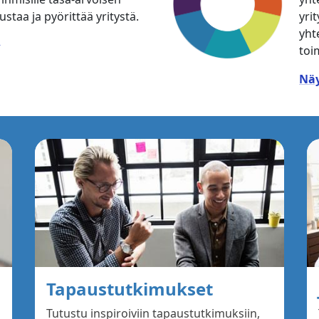
taa ja pyörittää yritystä.
yrit
yht
toi
Nä
Tapaustutkimukset
Tutustu inspiroiviin tapaustutkimuksiin,