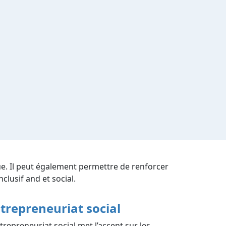
ue. Il peut également permettre de renforcer
nclusif and et social.
trepreneuriat social
ntrepreneuriat social met l’accent sur les