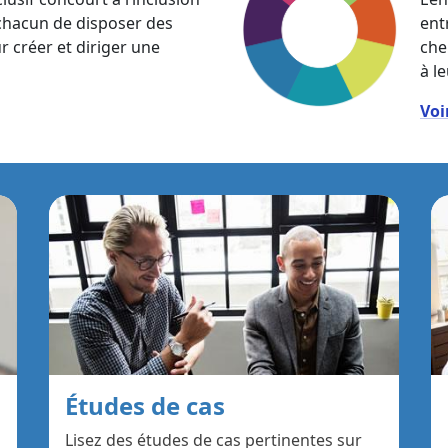
 chacun de disposer des
entr
créer et diriger une
che
à l
Voi
Études de cas
Lisez des études de cas pertinentes sur