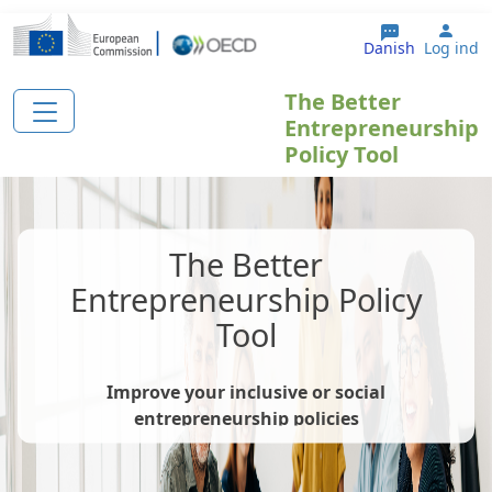
Gå til hovedindhold
User
Danish
Log ind
The Better
Entrepreneurship
Policy Tool
The Better
Entrepreneurship Policy
Tool
Improve your inclusive or social
entrepreneurship policies