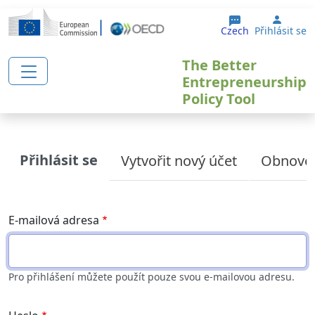
Přejít k hlavnímu obsahu
User 
Czech
Přihlásit se
The Better
Entrepreneurship
Policy Tool
Primary tabs
Přihlásit se
Vytvořit nový účet
Obnoven
E-mailová adresa
Pro přihlášení můžete použít pouze svou e-mailovou adresu.