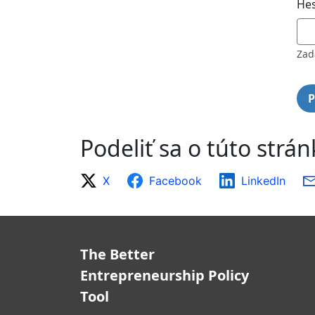
Hes
Zad
Podeliť sa o túto strá
X
Facebook
LinkedIn
The Better
Entrepreneurship Policy
Tool