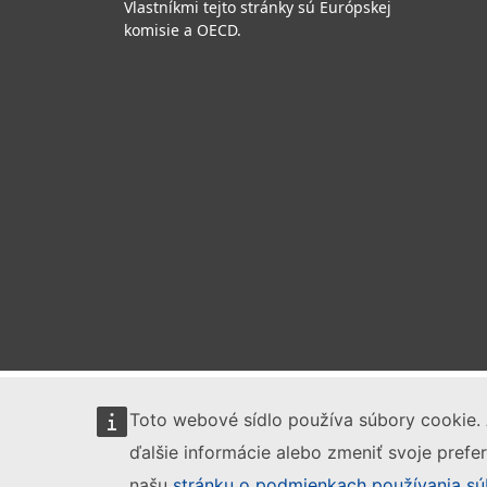
Vlastníkmi tejto stránky sú Európskej
komisie a OECD.
Toto webové sídlo používa súbory cookie. 
ďalšie informácie alebo zmeniť svoje prefer
našu
stránku o podmienkach používania sú