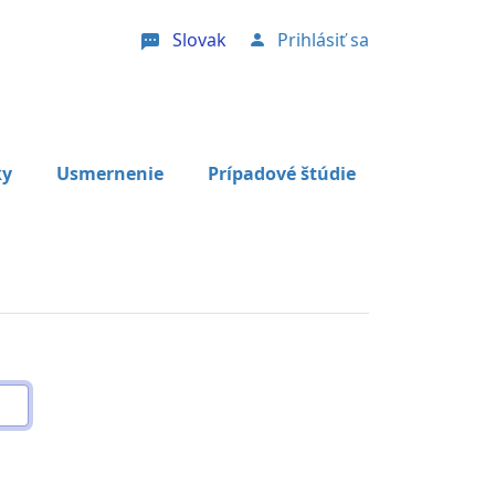
Slovak
Prihlásiť sa
User account menu
ky
Usmernenie
Prípadové štúdie