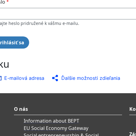
lo
ajte heslo pridružené k vášmu e-mailu.
nku
E-mailová adresa
Ďalšie možnosti zdieľania
O nás
Ko
Information about BEPT
EU Social Economy Gateway
Zá
Social entrepreneurship & Social