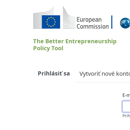
Skočiť na hlavný obsah
The Better Entrepreneurship
Policy Tool
Primary tabs
Prihlásiť sa
Vytvoriť nové kont
E-m
Pri