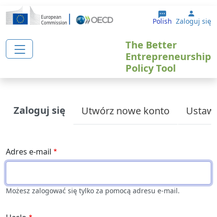
Przejdź do treści
User 
Polish
Zaloguj się
The Better
Entrepreneurship
Policy Tool
Primary tabs
Zaloguj się
Utwórz nowe konto
Ustaw 
Adres e-mail
Możesz zalogować się tylko za pomocą adresu e-mail.