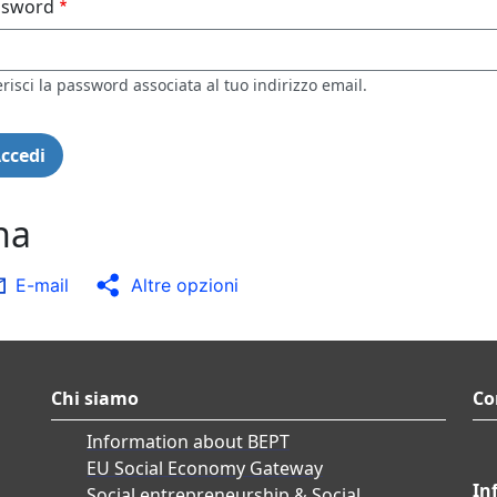
ssword
risci la password associata al tuo indirizzo email.
na
E-mail
Altre opzioni
Chi siamo
Co
Information about BEPT
EU Social Economy Gateway
In
Social entrepreneurship & Social