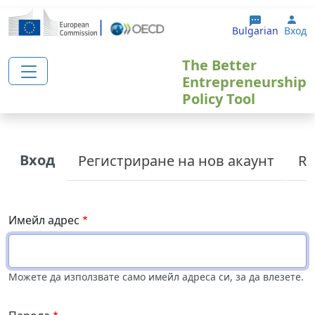
Премини към основното съдържание
Use
Bulgarian
Вход
The Better
Entrepreneurship
Policy Tool
Primary tabs
Вход
Регистриране на нов акаунт
Re
Имейл адрес
Можете да използвате само имейл адреса си, за да влезете.