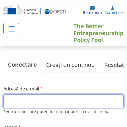
Sari la conținutul principal
User 
Romanian
Conectare
The Better
Entrepreneurship
Policy Tool
Primary tabs
Conectare
Creați un cont nou
Resetați
Adresă de e-mail
Pentru conectare puteți folosi doar adresa dvs. de e-mail.