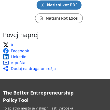
Natisni kot PDF
Natisni kot Excel
Povej naprej
X
Facebook
LinkedIn
e-pošta
Dodaj na druga omrežja
The Better Entrepreneurship
Policy Tool
To spletno mesto je v skupni lasti Evropska