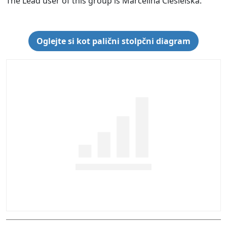
The Lead user of this group is Marcelina Ciesielska.
Oglejte si kot palični stolpčni diagram