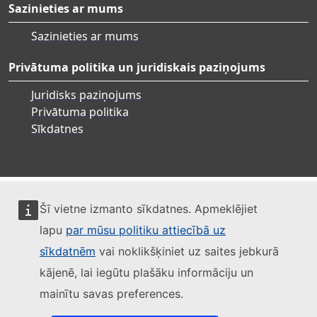
Sazinieties ar mums
Sazinieties ar mums
Privātuma politika un juridiskais paziņojums
Juridisks paziņojums
Privātuma politika
Sīkdatnes
Šī vietne izmanto sīkdatnes. Apmeklējiet
lapu
par mūsu politiku attiecībā uz
sīkdatnēm
vai noklikšķiniet uz saites jebkurā
kājenē, lai iegūtu plašāku informāciju un
mainītu savas preferences.