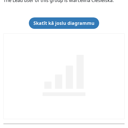
The Lead user of this group is Marcelina Ciesielska.
Skatīt kā joslu diagrammu