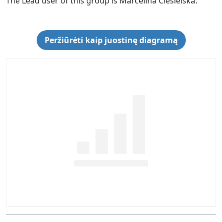
The Lead user of this group is Marcelina Ciesielska.
Peržiūrėti kaip juostinę diagramą