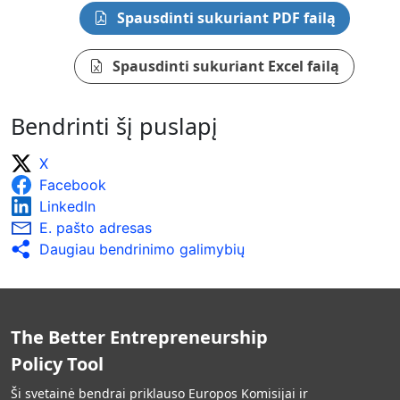
Spausdinti sukuriant PDF failą
Spausdinti sukuriant Excel failą
Bendrinti šį puslapį
X
Facebook
LinkedIn
E. pašto adresas
Daugiau bendrinimo galimybių
The Better Entrepreneurship
Policy Tool
Ši svetainė bendrai priklauso Europos Komisijai ir