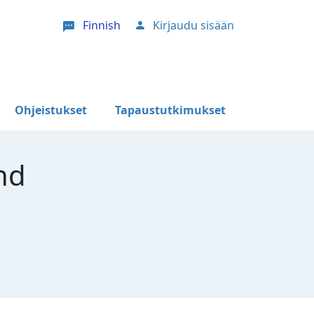
Finnish
Kirjaudu sisään
User account menu
Ohjeistukset
Tapaustutkimukset
nd