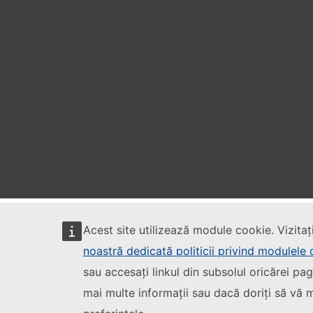
Acest site utilizează module cookie. Vizitaț
noastră dedicată politicii privind modulele
sau accesați linkul din subsolul oricărei pag
mai multe informații sau dacă doriți să vă m