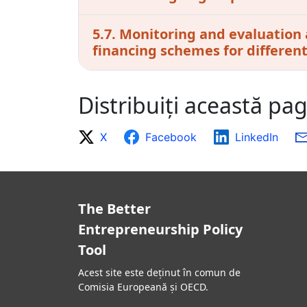
5.7. Monitoring and evaluation 
financing schemes for differen
Distribuiți această pa
X
Facebook
LinkedIn
The Better
Entrepreneurship Policy
Tool
Acest site este deținut în comun de
Comisia Europeană și OECD.