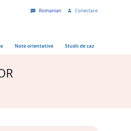
Romanian
Conectare
User account menu
te
Note orientative
Studii de caz
FOR