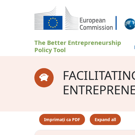
Sari la conținutul principal
The Better Entrepreneurship
Policy Tool
FACILITATIN
ENTREPREN
Imprimați ca PDF
Expand all