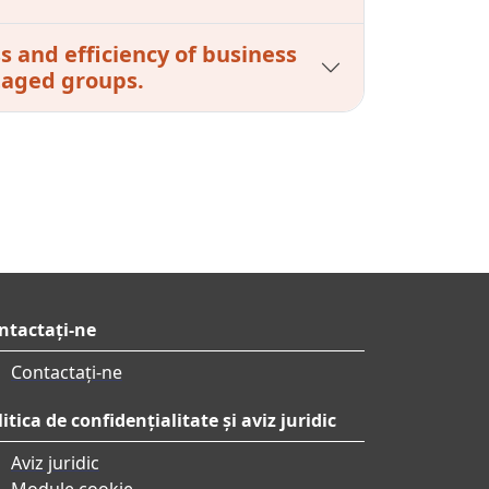
s and efficiency of business
taged groups.
ntactați-ne
Contactați-ne
itica de confidențialitate și aviz juridic
Aviz juridic