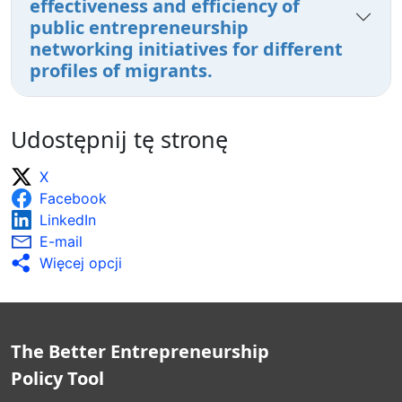
effectiveness and efficiency of
public entrepreneurship
networking initiatives for different
profiles of migrants.
Udostępnij tę stronę
X
Facebook
LinkedIn
E-mail
Więcej opcji
The Better Entrepreneurship
Policy Tool