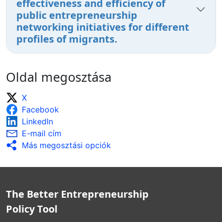
effectiveness and efficiency of
public entrepreneurship
networking initiatives for different
profiles of migrants.
Oldal megosztása
X
Facebook
LinkedIn
E-mail cím
Más megosztási opciók
The Better Entrepreneurship
Policy Tool