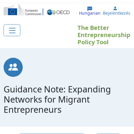
Ugrás a tartalomra
User a
Hungarian
Bejelentkezés
The Better
Entrepreneurship
Policy Tool
Guidance Note: Expanding
Networks for Migrant
Entrepreneurs