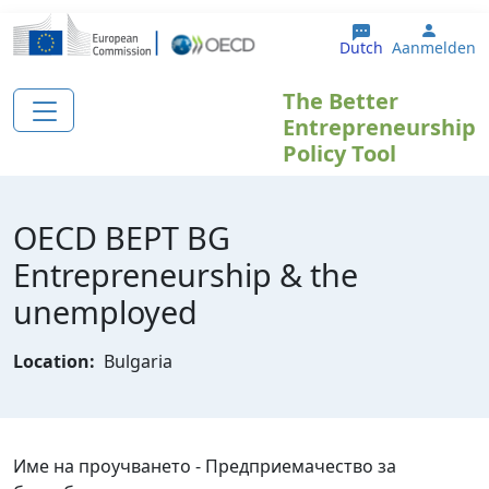
Overslaan en naar de inhoud gaan
User 
Dutch
Aanmelden
The Better
Entrepreneurship
Policy Tool
OECD BEPT BG
Еntrepreneurship & the
unemployed
Location:
Bulgaria
Име на проучването - Предприемачество за