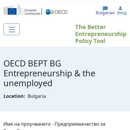
Премини към основното съдържание
Use
Bulgarian
Вход
The Better
Entrepreneurship
Policy Tool
OECD BEPT BG
Еntrepreneurship & the
unemployed
Location:
Bulgaria
Име на проучването - Предприемачество за