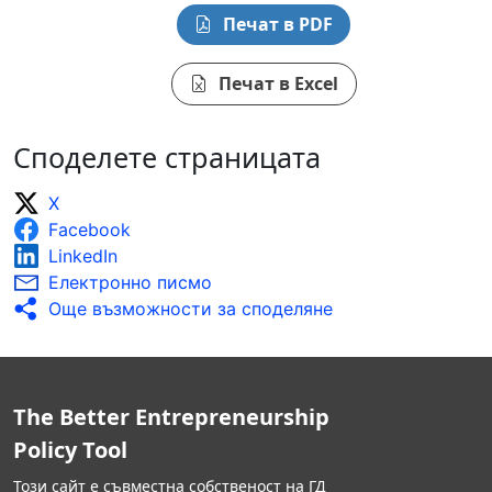
Печат в PDF
Печат в Excel
Споделете страницата
X
Facebook
LinkedIn
Електронно писмо
Още възможности за споделяне
The Better Entrepreneurship
Policy Tool
Този сайт е съвместна собственост на ГД