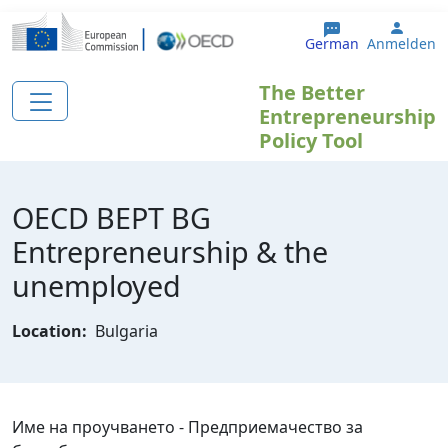
Direkt zum Inhalt
User 
German
Anmelden
The Better
Entrepreneurship
Policy Tool
OECD BEPT BG
Еntrepreneurship & the
unemployed
Location:
Bulgaria
Име на проучването - Предприемачество за