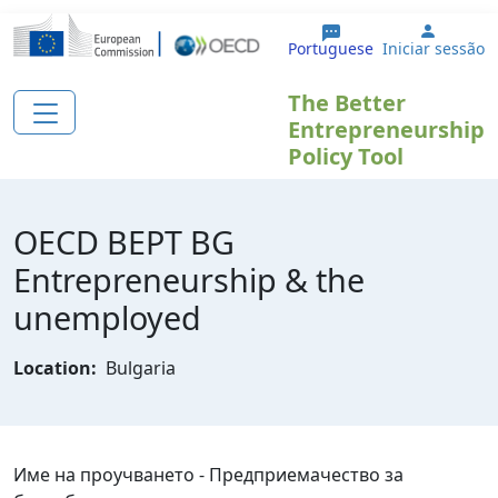
Passar para o conteúdo principal
User a
Portuguese
Iniciar sessão
The Better
Entrepreneurship
Policy Tool
OECD BEPT BG
Еntrepreneurship & the
unemployed
Location:
Bulgaria
Име на проучването - Предприемачество за