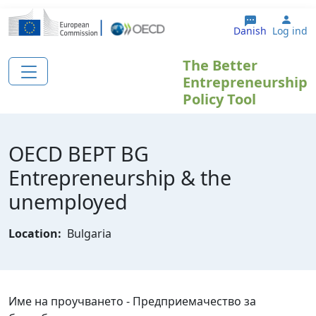
Gå til hovedindhold
User
Danish
Log ind
The Better
Entrepreneurship
Policy Tool
OECD BEPT BG
Еntrepreneurship & the
unemployed
Location:
Bulgaria
Име на проучването - Предприемачество за