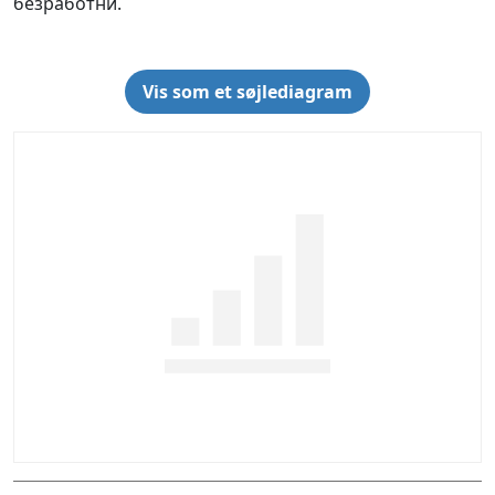
безработни.
Vis som et søjlediagram