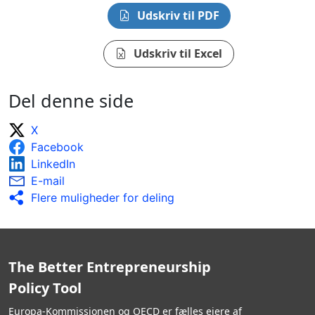
Udskriv til PDF
Udskriv til Excel
Del denne side
X
Facebook
LinkedIn
E-mail
Flere muligheder for deling
The Better Entrepreneurship
Policy Tool
Europa-Kommissionen og OECD er fælles ejere af