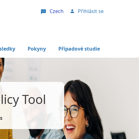
Czech
Přihlásit se
User account menu
sledky
Pokyny
Případové studie
icy Tool
s