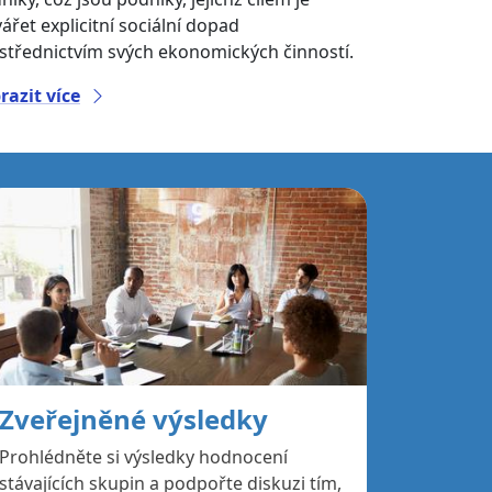
vářet explicitní sociální dopad
střednictvím svých ekonomických činností.
razit více
Zveřejněné výsledky
Prohlédněte si výsledky hodnocení
stávajících skupin a podpořte diskuzi tím,