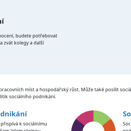
ní
nocení, budete potřebovat
 zvát kolegy a další
 pracovních míst a hospodářský růst. Může také posílit sociá
itik sociálního podnikání.
odnikání
So
 přispívá k sociálnímu
Soc
všem lidem stejnou
pod