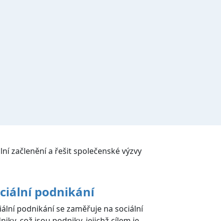
lní začlenění a řešit společenské výzvy
ciální podnikání
iální podnikání se zaměřuje na sociální
niky, což jsou podniky, jejichž cílem je