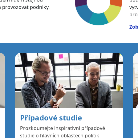
 a provozovat podniky.
vyt
pro
Zob
Případové studie
Prozkoumejte inspirativní případové
studie o hlavních oblastech politik