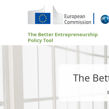
Přejít k hlavnímu obsahu
The Better Entrepreneurship
Policy Tool
The Bet