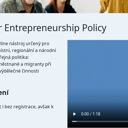
er Entrepreneurship Policy
Video file
line nástroj určený pro
ístní, regionální a národní
ejná politika:
aměstnané a migranty při
výdělečné činnosti
ení
i bez registrace, avšak k