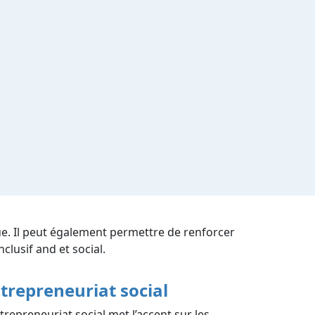
ue. Il peut également permettre de renforcer
nclusif and et social.
trepreneuriat social
ntrepreneuriat social met l’accent sur les