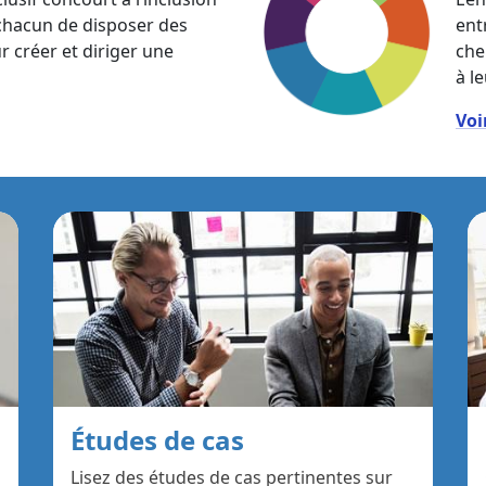
 chacun de disposer des
entr
créer et diriger une
che
à l
Voi
Études de cas
Lisez des études de cas pertinentes sur