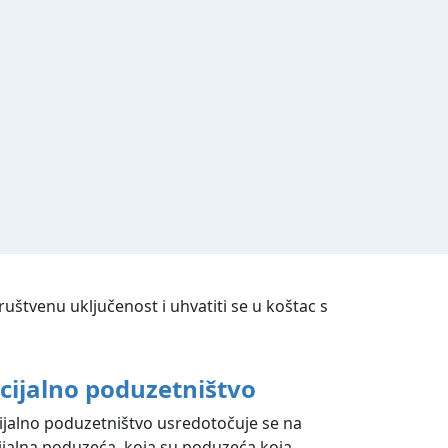
uštvenu uključenost i uhvatiti se u koštac s
cijalno poduzetništvo
ijalno poduzetništvo usredotočuje se na
ijalna poduzeća, koja su poduzeća koja