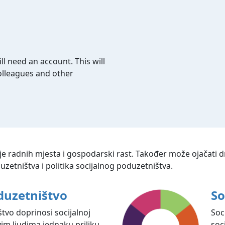
ll need an account. This will
colleagues and other
je radnih mjesta i gospodarski rast. Također može ojačati dr
etništva i politika socijalnog poduzetništva.
duzetništvo
So
tvo doprinosi socijalnoj
Soc
vim ljudima jednaku priliku
soc