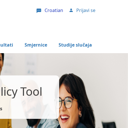
Croatian
Prijavi se
User account menu
ultati
Smjernice
Studije slučaja
icy Tool
s