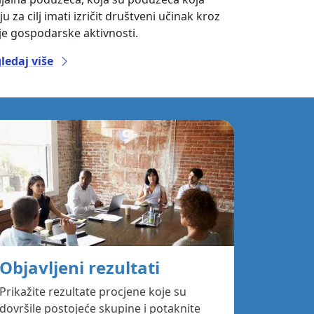
u za cilj imati izričit društveni učinak kroz
je gospodarske aktivnosti.
ledaj više
Objavljeni rezultati
Prikažite rezultate procjene koje su
dovršile postojeće skupine i potaknite