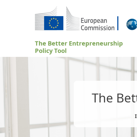
Skoči na glavni sadržaj
The Better Entrepreneurship
Policy Tool
The Bet