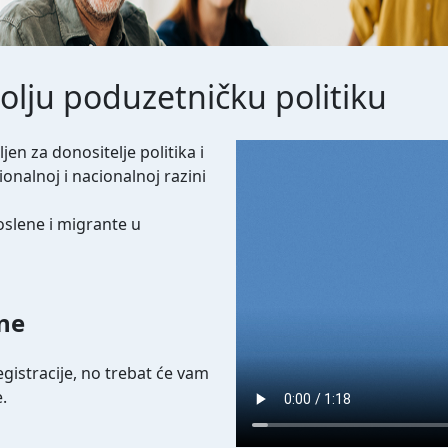
bolju poduzetničku politiku
Video file
jen za donositelje politika i
onalnoj i nacionalnoj razini
oslene i migrante u
ene
gistracije, no trebat će vam
.