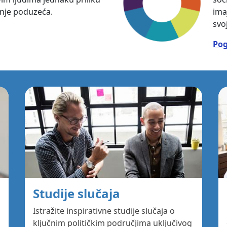
enje poduzeća.
imaj
svo
Pog
Studije slučaja
Istražite inspirativne studije slučaja o
ključnim političkim područjima uključivog