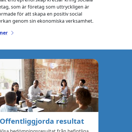
etag, som är företag som uttryckligen är
ormade för att skapa en positiv social
erkan genom sin ekonomiska verksamhet.
mer
Offentliggjorda resultat
Visa bedömningsresultat från befintliga