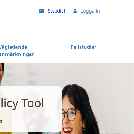
Swedish
Logga in
User account menu
Vägledande
Fallstudier
anmärkningar
icy Tool
s