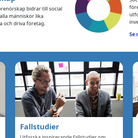
för
enörskap bidrar till social
utf
alla människor lika
inv
ta och driva företag.
Se 
Fallstudier
Utforska inspirerande fallstudier om