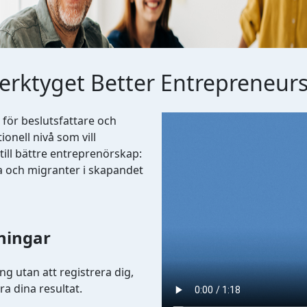
verktyget Better Entrepreneur
Video file
 för beslutsfattare och
ionell nivå som vill
till bättre entreprenörskap:
sa och migranter i skapandet
ningar
g utan att registrera dig,
a dina resultat.