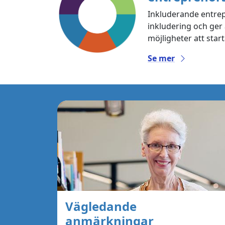
Inkluderande entrepr
inkludering och ger 
möjligheter att star
Se mer
Vägledande
anmärkningar