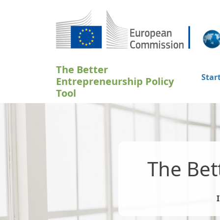
Hoppa till huvudinnehåll
The Better
Star
Entrepreneurship Policy
Tool
The Bet