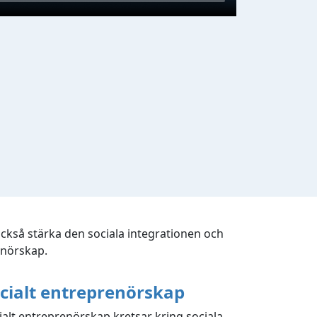
 också stärka den sociala integrationen och
enörskap.
cialt entreprenörskap
ialt entreprenörskap kretsar kring sociala