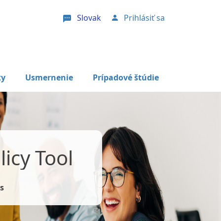
Slovak
Prihlásiť sa
User account menu
ky
Usmernenie
Prípadové štúdie
icy Tool
s