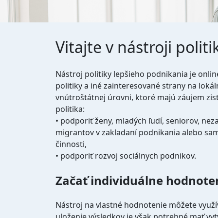
Vitajte v nástroji poli
Nástroj politiky lepšieho podnikania je onli
politiky a iné zainteresované strany na lokál
vnútroštátnej úrovni, ktoré majú záujem zis
politika:
• podporiť ženy, mladých ľudí, seniorov, n
migrantov v zakladaní podnikania alebo sa
činnosti,
• podporiť rozvoj sociálnych podnikov.
Začať individuálne hodnote
Nástroj na vlastné hodnotenie môžete využíva
uloženie výsledkov je však potrebné mať vyt