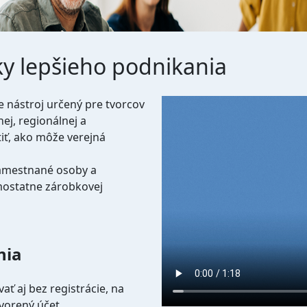
tiky lepšieho podnikania
Video file
ne nástroj určený pre tvorcov
nej, regionálnej a
tiť, ako môže verejná
ezamestnané osoby a
mostatne zárobkovej
nia
ť aj bez registrácie, na
vorený účet.