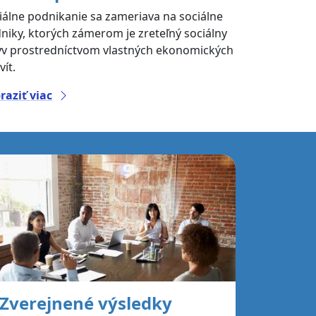
iálne podnikanie sa zameriava na sociálne
niky, ktorých zámerom je zreteľný sociálny
yv prostredníctvom vlastných ekonomických
vít.
raziť viac
Zverejnené výsledky