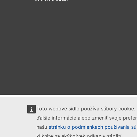
Toto webové sídlo používa súbory cookie. 
ďalšie informácie alebo zmeniť svoje prefer
našu
stránku o podmienkach používania sú
kliknite na akýkoľvek odkaz v zápätí.