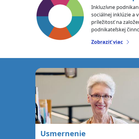
Inkluzívne podnikani
sociálnej inklúzie 
príležitosť na založ
podnikateľskej činno
Zobraziť viac
Usmernenie