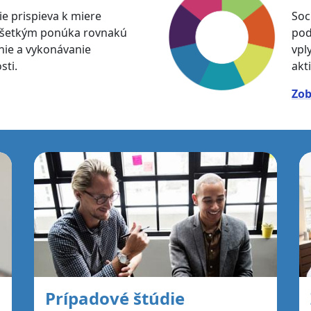
e prispieva k miere
Soc
a všetkým ponúka rovnakú
pod
enie a vykonávanie
vpl
sti.
akti
Zob
Prípadové štúdie