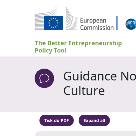
Přejít k hlavnímu obsahu
The Better Entrepreneurship
Policy Tool
Guidance Not
Culture
Tisk do PDF
Expand all