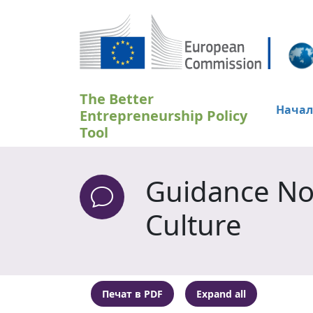
Премини към основното съдържание
The Better
Начал
Entrepreneurship Policy
Tool
Guidance Not
Culture
Печат в PDF
Expand all