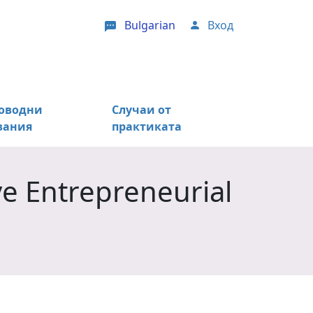
Bulgarian
Вход
User account menu
оводни
Случаи от
зания
практиката
ve Entrepreneurial