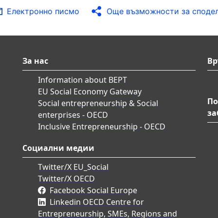
Електронно писмо
Още възможности за споде
За нас
Вр
Information about BEPT
EU Social Economy Gateway
По
Social entrepreneurship & Social
за
enterprises - OECD
Inclusive Entrepreneurship - OECD
Социални медии
Twitter/X EU_Social
Twitter/X OECD
Facebook Social Europe
Linkedin OECD Centre for
Entrepreneurship, SMEs, Regions and