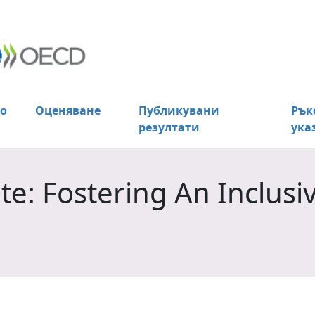
о
Оценяване
Публикувани
Рък
резултати
ука
e: Fostering An Inclusi