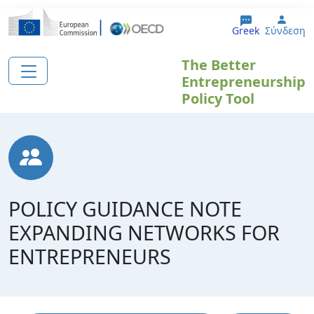
Παράκαμψη προς το κυρίως περιεχόμενο
User
Greek
Σύνδεση
The Better
Entrepreneurship
Policy Tool
POLICY GUIDANCE NOTE
EXPANDING NETWORKS FOR
ENTREPRENEURS